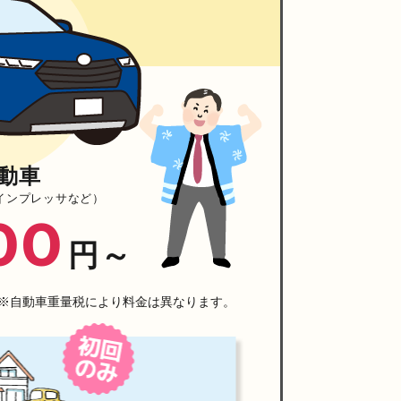
動車
インプレッサなど）
00
円～
※自動車重量税により料金は異なります。